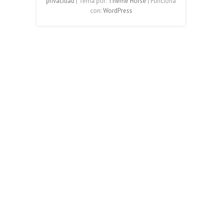
privacidad
| Tema por:
Theme Horse
| Funciona
con:
WordPress